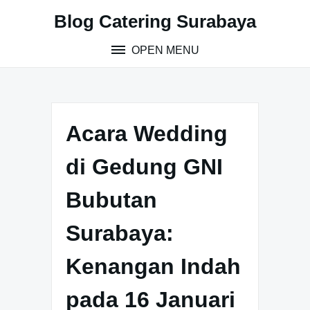
S
Blog Catering Surabaya
k
i
OPEN MENU
p
t
o
c
o
Acara Wedding
n
t
di Gedung GNI
e
n
Bubutan
t
Surabaya:
Kenangan Indah
pada 16 Januari