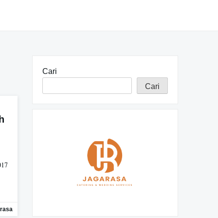
Cari
Cari
h
017
rasa