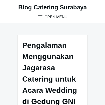
S
Blog Catering Surabaya
k
i
OPEN MENU
p
t
o
c
o
Pengalaman
n
t
Menggunakan
e
n
Jagarasa
t
Catering untuk
Acara Wedding
di Gedung GNI